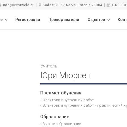
info@westweld.eu
Kadastiku 57 Narva, Estonia 21004
E-R 8.00 
ие
Регистрация
Преподаватели
О центре
Конт
Учитель
Юри Мюрсеп
Предмет обучения
• Электрик внутренних работ
• Электрик внутренних работ - практический к
Образование
• Высшее образование