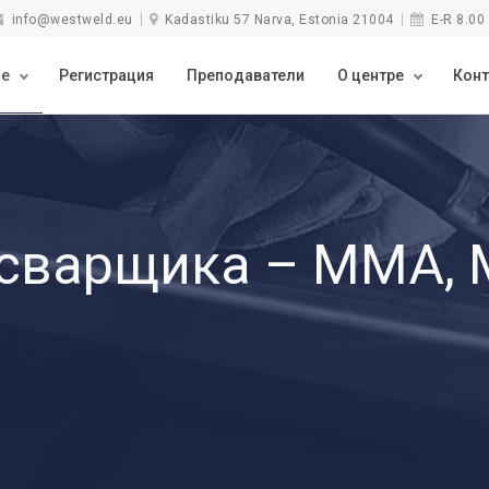
info@westweld.eu
Kadastiku 57 Narva, Estonia 21004
E-R 8.00 
ие
Регистрация
Преподаватели
О центре
Конт
 сварщика – MMA,