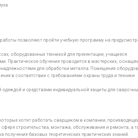
луха.
 работы позволяют пройти учебную программу на предусмот
ссах, оборудованных техникой для презентации, учащиеся
и. Практическое обучение проводится в мастерских, оснащё
инадлежностями для обработки металла. Помещения оборудо
ния в соответствии с требованиями охраны труда и техники
й одеждой и средствами индивидуальной защиты для сварочн
 которые хотят работать сварщиком в компании, производяще
в сфере строительства, монтажа, обслуживания и ремонта, а 
на получение базовых теоретических практических знаний.