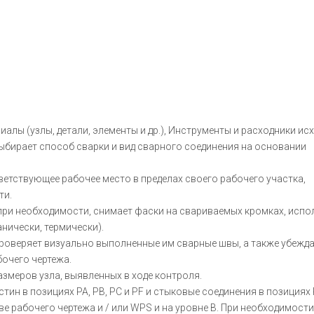
лы (узлы, детали, элементы и др.), Инструменты и расходники исх
ыбирает способ сварки и вид сварного соединения на основании
етствующее рабочее место в пределах своего рабочего участка,
ти.
, при необходимости, снимает фаски на свариваемых кромках, испо
нически, термически).
роверяет визуально выполненные им сварные швы, а также убежда
очего чертежа.
азмеров узла, выявленных в ходе контроля.
ин в позициях PA, PB, PC и PF и стыковые соединения в позициях 
е рабочего чертежа и / или WPS и на уровне В. При необходимости