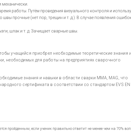
 механически.
время работы. Путём проведения визуального контроля и использ
 швы прочные (нет пор, трещин и т. д.). В случае появления ошибо
зги, шлак и т. д. Зачищает сварные швы.
чтобы учащийся приобрел необходимые теоретические знания 
ки, необходимых для работы на предприятиях сварочного
обходимые знания и навыки в области сварки MMA, MAG, что
народного сертификата в соответствии со стандартом EVS EN
ется пройденным, если ученик правильно ответит не менее чем на 70% во