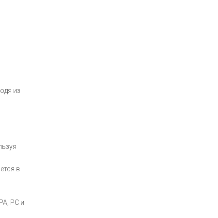
одя из
льзуя
ется в
PA, PC и