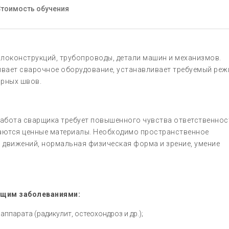
тоимость обучения
локонструкций, трубопроводы, детали машин и механизмов.
живает сварочное оборудование, устанавливает требуемый ре
арных швов.
абота сварщика требует повышенного чувства ответственнос
ваются ценные материалы. Необходимо пространственное
 движений, нормальная физическая форма и зрение, умение
ющим заболеваниями:
ппарата (радикулит, остеохондроз и др.);