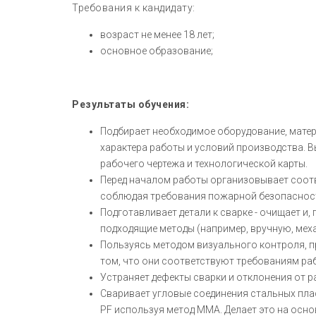
Требования к кандидату:
возраст не менее 18 лет;
основное образование;
Результаты обучения:
Подбирает необходимое оборудование, материа
характера работы и условий производства. В
рабочего чертежа и технологической карты.
Перед началом работы организовывает соотв
соблюдая требования пожарной безопаснос
Подготавливает детали к сварке - очищает и
подходящие методы (например, вручную, меха
Пользуясь методом визуального контроля, п
том, что они соответствуют требованиям раб
Устраняет дефекты сварки и отклонения от р
Сваривает угловые соединения стальных пласт
PF используя метод MMA. Делает это на основ