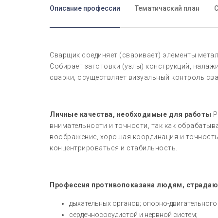
Описание профессии
Тематичаский план
С
Сварщик соединяет (сваривает) элементы метал
Собирает заготовки (узлы) конструкций, нала
сварки, осуществляет визуальный контроль св
Личные качества, необходимые для работы
Р
внимательности и точности, так как обрабаты
воображение, хорошая координация и точность
концентрироваться и стабильность.
Профессия противопоказана людям, страда
дыхательных органов; опорно-двигательного а
сердечнососудистой и нервной систем;