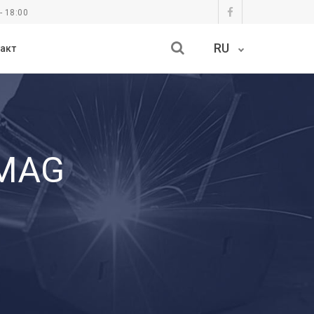
- 18:00
RU
акт
 MAG