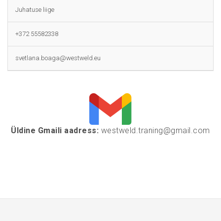
Juhatuse liige
+372 55582338
svetlana.boaga@westweld.eu
Üldine Gmaili aadress:
westweld.traning@gmail.com