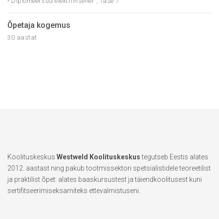
• Diplomeeritud elektriinsener , Tase 7
Õpetaja kogemus
30 aastat
Koolituskeskus
Westweld Koolituskeskus
tegutseb Eestis alates
2012. aastast ning pakub tootmissektori spetsialistidele teoreetilist
ja praktilist õpet: alates baaskursustest ja täiendkoolitusest kuni
sertifitseerimiseksamiteks ettevalmistuseni.