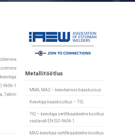
öötlemine
 tootmine
Metallitöötlus
eevitaja
SO 9606-1
MMA, MAG – keevitamise baaskursus
, Tallinn
Keevitaja baaskoolitus – TIG
TIG – keevitaja sertifikaadieelne koolitus
vastavalt EN ISO 9606-1
MAG-keevitaja sertifikaadieelne koolitus