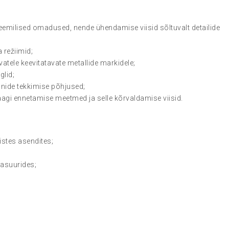
a keemilised omadused, nende ühendamise viisid sõltuvalt detailide
 režiimid;
vatele keevitatavate metallide markidele;
glid;
onide tekkimise põhjused;
raagi ennetamise meetmed ja selle kõrvaldamise viisid.
istes asendites;
lasuurides;