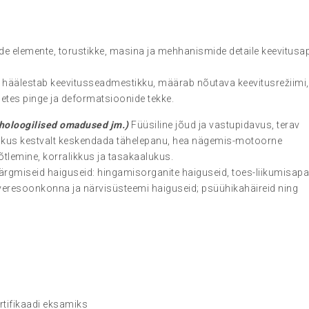
de elemente, torustikke, masina ja mehhanismide detaile keevitusa
 häälestab keevitusseadmestikku, määrab nõutava keevitusrežiimi,
detes pinge ja deformatsioonide tekke.
hholoogilised omadused jm.)
Füüsiline jõud ja vastupidavus, terav
oskus kestvalt keskendada tähelepanu, hea nägemis-motoorne
õtlemine, korralikkus ja tasakaalukus.
järgmiseid haiguseid: hingamisorganite haiguseid, toes-liikumisap
-veresoonkonna ja närvisüsteemi haiguseid; psüühikahäireid ning
rtifikaadi eksamiks