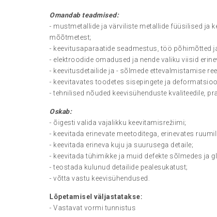
Omandab teadmised
:
- mustmetallide ja värviliste metallide füüsilised j
mõõtmetest;
- keevitusaparaatide seadmestus, töö põhimõtted ja
- elektroodide omadused ja nende valiku viisid erine
- keevitusdetailide ja - sõlmede ettevalmistamise ree
- keevitavates toodetes sisepingete ja deformatsio
- tehnilised nõuded keevisühenduste kvaliteedile, p
Oskab:
- õigesti valida vajalikku keevitamisrežiimi;
- keevitada erinevate meetoditega, erinevates ruumil
- keevitada erineva kuju ja suurusega detaile;
- keevitada tühimikke ja muid defekte sõlmedes ja g
- teostada kulunud detailide pealesukatust;
- võtta vastu keevisühendused.
Lõpetamisel väljastatakse:
- Vastavat vormi tunnistus