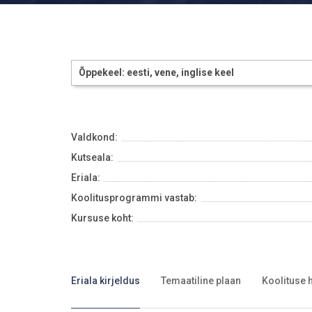
Õppekeel: eesti, vene, inglise keel
Valdkond:
Kutseala:
Eriala:
Koolitusprogrammi vastab:
Kursuse koht:
Eriala kirjeldus
Temaatiline plaan
Koolituse 