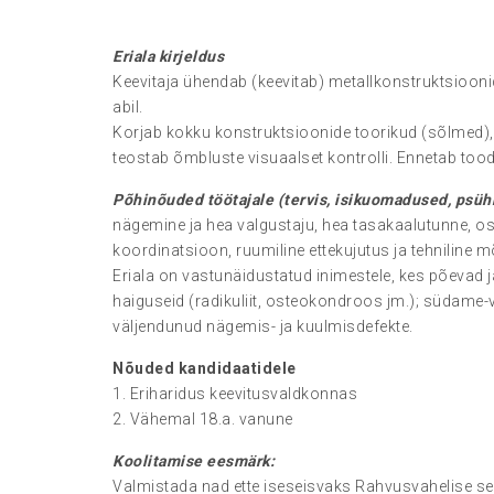
Eriala kirjeldus
Keevitaja ühendab (keevitab) metallkonstruktsiooni
abil.
Korjab kokku konstruktsioonide toorikud (sõlmed),
teostab õmbluste visuaalset kontrolli. Ennetab too
Põhinõuded töötajale (tervis, isikuomadused, psü
nägemine ja hea valgustaju, hea tasakaalutunne, 
koordinatsioon, ruumiline ettekujutus ja tehniline m
Eriala on vastunäidustatud inimestele, kes põevad 
haiguseid (radikuliit, osteokondroos jm.); südame
väljendunud nägemis- ja kuulmisdefekte.
Nõuded kandidaatidele
1. Eriharidus keevitusvaldkonnas
2. Vähemal 18.a. vanune
Koolitamise eesmärk:
Valmistada nad ette iseseisvaks Rahvusvahelise se