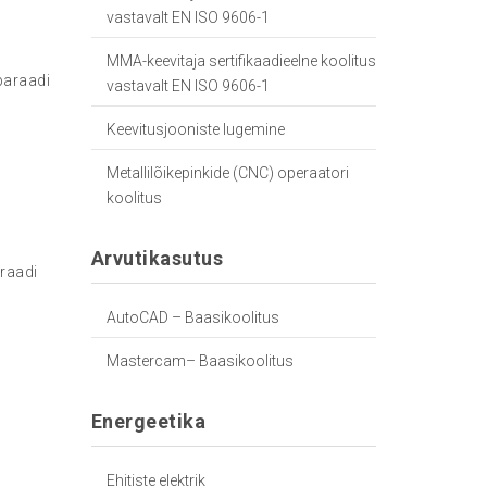
vastavalt EN ISO 9606-1
MMA-keevitaja sertifikaadieelne koolitus
paraadi
vastavalt EN ISO 9606-1
Keevitusjooniste lugemine
Metallilõikepinkide (CNC) operaatori
koolitus
Arvutikasutus
araadi
AutoCAD – Baasikoolitus
Mastercam– Baasikoolitus
Energeetika
Ehitiste elektrik