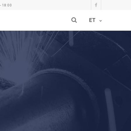
- 18:00
ET