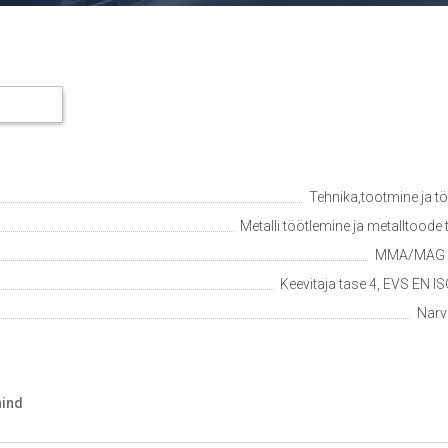
Tehnika,tootmine ja t
Metalli töötlemine ja metalltoode
MMA/MAG k
Keevitaja tase 4, EVS EN I
Narva
hind