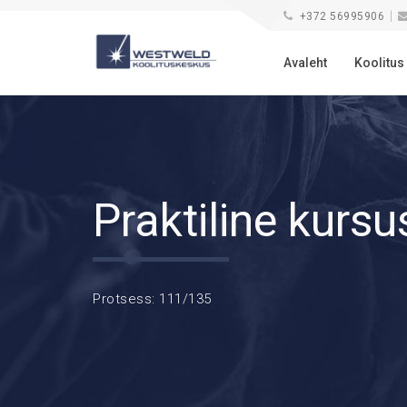
+372 56995906
Avaleht
Koolitus
Praktiline kursu
Protsess: 111/135