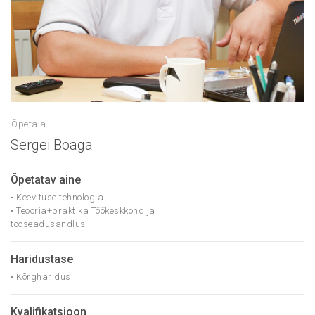
Õpetaja
Sergei Boaga
Õpetatav aine
• Keevituse tehnologia
• Teooria+praktika Töökeskkond ja
tööseadusandlus
Haridustase
• Kõrgharidus
Kvalifikatsioon