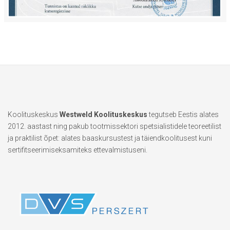
Koolituskeskus
Westweld Koolituskeskus
tegutseb Eestis alates
2012. aastast ning pakub tootmissektori spetsialistidele teoreetilist
ja praktilist õpet: alates baaskursustest ja täiendkoolitusest kuni
sertifitseerimiseksamiteks ettevalmistuseni.