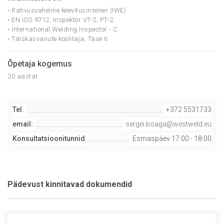
• Rahvusvaheline keevitusinsener (IWE)
• EN ISO 9712, Inspektor VT-2, PT-2
• International Welding Inspector - C
• Тäiskasvanute koolitaja, Tase 6
Õpetaja kogemus
20 aastat
Tel.
+372 5531733
email:
sergei.boaga@westweld.eu
Konsultatsioonitunnid
Esmaspäev 17:00 - 18:00
Pädevust kinnitavad dokumendid