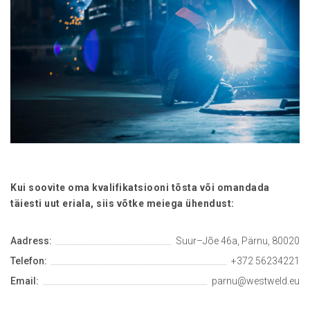
Kui soovite oma kvalifikatsiooni tõsta või omandada
täiesti uut eriala, siis võtke meiega ühendust:
Aadress:
Suur–Jõe 46a, Pärnu, 80020
Telefon:
+372 56234221
Email:
parnu@westweld.eu