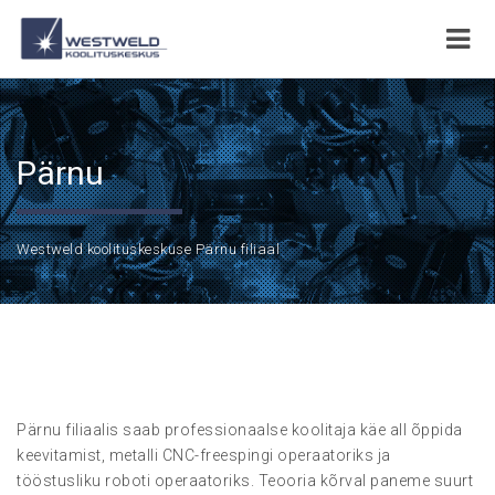
Pärnu
Westweld koolituskeskuse Pärnu filiaal
Pärnu filiaalis saab professionaalse koolitaja käe all õppida
keevitamist, metalli CNC-freespingi operaatoriks ja
tööstusliku roboti operaatoriks. Teooria kõrval paneme suurt