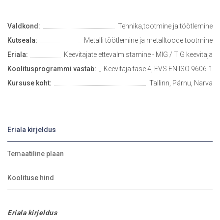
Valdkond:
Tehnika,tootmine ja töötlemine
Kutseala:
Metalli töötlemine ja metalltoode tootmine
Eriala:
Keevitajate ettevalmistamine - MIG / TIG keevitaja
Koolitusprogrammi vastab:
Keevitaja tase 4, EVS EN ISO 9606-1
Kursuse koht:
Tallinn, Pärnu, Narva
Eriala kirjeldus
Temaatiline plaan
Koolituse hind
Eriala kirjeldus