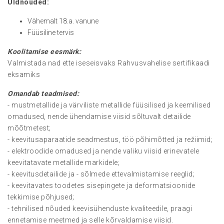
Üldnõuded:
Vähemalt 18.a. vanune
Füüsiline tervis
Koolitamise eesmärk:
Valmistada nad ette iseseisvaks Rahvusvahelise sertifikaadi
eksamiks
Omandab teadmised
:
- mustmetallide ja värviliste metallide füüsilised ja keemilised
omadused, nende ühendamise viisid sõltuvalt detailide
mõõtmetest;
- keevitusaparaatide seadmestus, töö põhimõtted ja režiimid;
- elektroodide omadused ja nende valiku viisid erinevatele
keevitatavate metallide markidele;
- keevitusdetailide ja - sõlmede ettevalmistamise reeglid;
- keevitavates toodetes sisepingete ja deformatsioonide
tekkimise põhjused;
- tehnilised nõuded keevisühenduste kvaliteedile, praagi
ennetamise meetmed ja selle kõrvaldamise viisid.