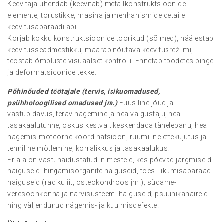
Keevitaja ühendab (keevitab) metallkonstruktsioonide
elemente, torustikke, masina ja mehhanismide detaile
keevitusaparaadi abil.
Korjab kokku konstruktsioonide toorikud (sõlmed), häälestab
keevitusseadmestikku, määrab nõutava keevitusrežiimi,
teostab õmbluste visuaalset kontrolli. Ennetab toodetes pinge
ja deformatsioonide tekke.
Põhinõuded töötajale (tervis, isikuomadused,
psühholoogilised omadused jm.)
Füüsiline jõud ja
vastupidavus, terav nägemine ja hea valgustaju, hea
tasakaalutunne, oskus kestvalt keskendada tähelepanu, hea
nägemis-motoorne koordinatsioon, ruumiline ettekujutus ja
tehniline mõtlemine, korralikkus ja tasakaalukus.
Eriala on vastunäidustatud inimestele, kes põevad järgmiseid
haiguseid: hingamisorganite haiguseid, toes-liikumisaparaadi
haiguseid (radikuliit, osteokondroos jm.); südame-
veresoonkonna ja närvisüsteemi haiguseid; psüühikahäireid
ning väljendunud nägemis- ja kuulmisdefekte.